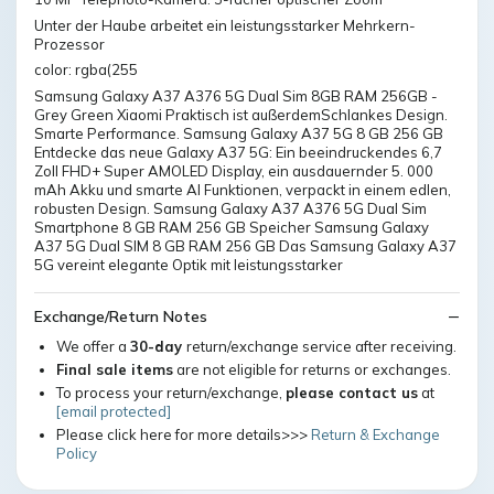
Unter der Haube arbeitet ein leistungsstarker Mehrkern-
Prozessor
color: rgba(255
Samsung Galaxy A37 A376 5G Dual Sim 8GB RAM 256GB -
Grey Green Xiaomi Praktisch ist außerdemSchlankes Design.
Smarte Performance. Samsung Galaxy A37 5G 8 GB 256 GB
Entdecke das neue Galaxy A37 5G: Ein beeindruckendes 6,7
Zoll FHD+ Super AMOLED Display, ein ausdauernder 5. 000
mAh Akku und smarte AI Funktionen, verpackt in einem edlen,
robusten Design. Samsung Galaxy A37 A376 5G Dual Sim
Smartphone 8 GB RAM 256 GB Speicher Samsung Galaxy
A37 5G Dual SIM 8 GB RAM 256 GB Das Samsung Galaxy A37
5G vereint elegante Optik mit leistungsstarker
Exchange/Return Notes
We offer a
30-day
return/exchange service after receiving.
Final sale items
are not eligible for returns or exchanges.
To process your return/exchange,
please contact us
at
[email protected]
Please click here for more details>>>
Return & Exchange
Policy