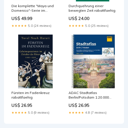
Die komplette "Maya und
Durchquehrung einer
Domenico"-Serie im
bewegten Zeit rabattfaehig
Schuber (3 Bücher)
US$ 49.99
US$ 24.00
rabattfaehig
★★★★★
5.0 (24 reviews)
★★★★★
5.0 (25 reviews)
Fürsten im Fadenkreuz
ADAC Stadtatlas
rabattfaehig
Berlin/Potsdam 1:20.000
preisbindung-frei
US$ 26.95
US$ 26.95
★★★★★
5.0 (9 reviews)
★★★★★
4.8 (7 reviews)