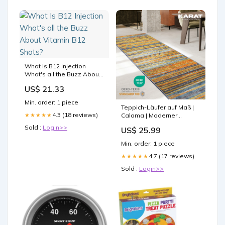
What Is B12 Injection
What's all the Buzz About
Vitamin B12 Shots?
US$ 21.33
Min. order: 1 piece
Teppich-Läufer auf Maß |
4.3 (18 reviews)
★★★★★
Calama | Moderner
Wohnteppich Breite
Sold :
Login>>
US$ 25.99
auswählen:80 cm
Min. order: 1 piece
4.7 (17 reviews)
★★★★★
Sold :
Login>>