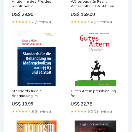
Anatomie des Pferdes
Wörterbuch für Recht,
rabattfaehig
Wirtschaft und Politik Teil I:
Englisch-Deutsch
US$ 29.90
US$ 169.00
rabattfaehig
★★★★★
4.7 (8 reviews)
★★★★★
4.6 (23 reviews)
Standards für die
Gutes Altern preisbindung-
Behandlung im
frei
Maßregelvollzug nach §§ 63
US$ 19.95
US$ 22.78
und 64 StGB rabattfaehig
★★★★★
4.6 (9 reviews)
★★★★★
5.0 (29 reviews)