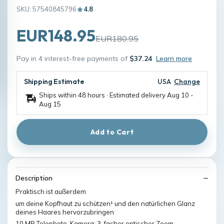
SKU: 57540845796
4.8
EUR148.95
EUR180.95
Pay in 4 interest-free payments of
$37.24
Learn more
Shipping Estimate
USA
Change
Ships within 48 hours · Estimated delivery
Aug 10
-
Aug 15
Add to Cart
Description
Praktisch ist außerdem
um deine Kopfhaut zu schützen¹ und den natürlichen Glanz
deines Haares hervorzubringen
10 MP Telephoto-Kamera: 3-facher optischer Zoom