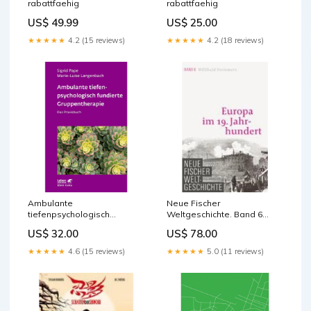
rabattfaehig
rabattfaehig
US$ 49.99
US$ 25.00
★★★★★
4.2 (15 reviews)
★★★★★
4.2 (18 reviews)
Ambulante
Neue Fischer
tiefenpsychologisch
Weltgeschichte. Band 6
fundierte Gruppentherapie
preisbindung-frei
US$ 32.00
US$ 78.00
(Leben Lernen, Bd. 335)
rabattfaehig
★★★★★
4.6 (15 reviews)
★★★★★
5.0 (11 reviews)