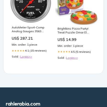
AutoMeter Sport-Comp
Brightkins Pizza Party!
Analog Gauges 3563
Treat Puzzle Omar El
Safety Equipment / Neck
Akkad
US$ 287.21
US$ 14.99
Braces
Min. order: 1 piece
Min. order: 1 piece
4.1 (15 reviews)
★★★★★
4.5 (5 reviews)
★★★★★
Sold :
Login>>
Sold :
Login>>
rahlerabia.com