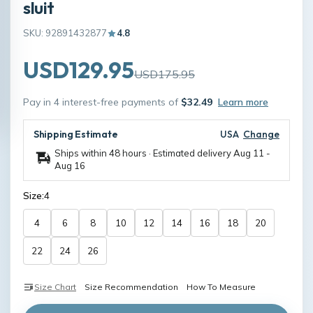
sluit
SKU: 92891432877
4.8
USD129.95
USD175.95
Pay in 4 interest-free payments of
$32.49
Learn more
Shipping Estimate
USA
Change
Ships within 48 hours · Estimated delivery
Aug 11
-
Aug 16
Size:
4
4
6
8
10
12
14
16
18
20
22
24
26
Size Chart
Size Recommendation
How To Measure