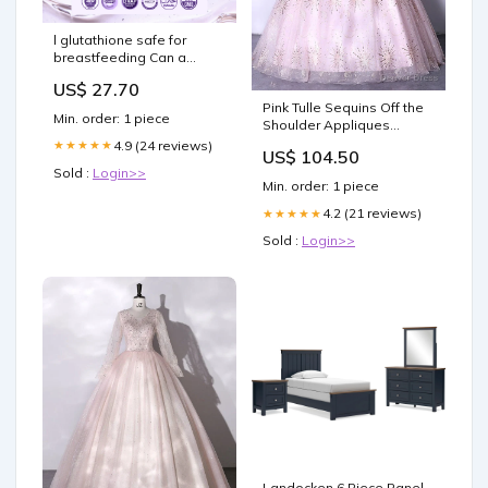
l glutathione safe for
breastfeeding Can a
Mother Take Supplement?
US$ 27.70
Understanding Safety and
Pink Tulle Sequins Off the
Benefits 12 Simple
Min. order: 1 piece
Shoulder Appliques
Strategies to Support –
Quinceanera Dresses
4.9 (24 reviews)
★★★★★
US$ 104.50
winter23
Sold :
Login>>
Min. order: 1 piece
4.2 (21 reviews)
★★★★★
Sold :
Login>>
Landocken 6 Piece Panel