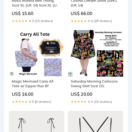
Basic Instinct Mini Thong,
Cosmic Dream Short Size:L
Size XL (UK 14) Size:XL (UK
(UK 14)
14)
US$ 15.60
US$ 66.00
★★★★★
4.0 (19 reviews)
★★★★★
4.0 (28 reviews)
Magic Mermaid Carry All
Saturday Morning Cartoons
Tote w/ Zipper Run 87
Swing Skirt Size:OS
US$ 16.00
US$ 20.00
★★★★★
4.9 (8 reviews)
★★★★★
4.4 (18 reviews)