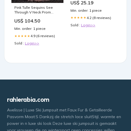
US$ 25.19
Gadani on Bioactive
Pink Tulle Sequins See
Glutathione Fizzy,
Min. order: 1 piece
Through V Neck Prom
✅Goodness of natural
Dresses Turtle Lake WI
ingredients, ✅Clean and
4.2 (8 reviews)
★★★★★
US$ 104.50
Holistic Nutrition for best
Sold :
Login>>
results , Elevate
Min. order: 1 piece
4.9 (6 reviews)
★★★★★
Sold :
Login>>
rahlerabia.com
Avelisse | Luxe Ski Jumpsuit met Faux Fur & Getailleerde
Pasvorm Maat:S Dankzij de stretch lace sluitStijl, warmte en
power in n luxe ski look Deze luxe ski jumpsuit is gemaakt
voor vrouwen die op wintersport geen concessies willen