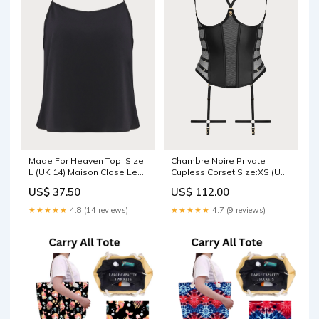
Made For Heaven Top, Size
Chambre Noire Private
L (UK 14) Maison Close Le
Cupless Corset Size:XS (UK
Petit Secret Lace
4-6)
US$ 37.50
US$ 112.00
★★★★★
4.8 (14 reviews)
★★★★★
4.7 (9 reviews)