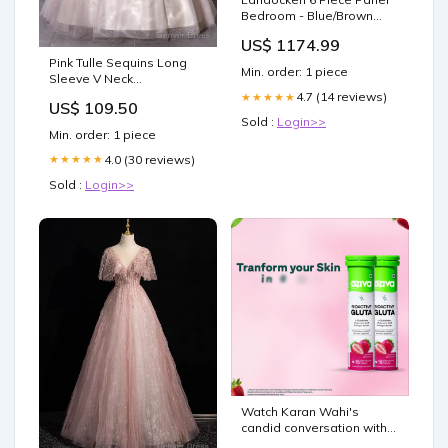
Bedroom - Blue/Brown
Size:Full
US$ 1174.99
Pink Tulle Sequins Long
Min. order: 1 piece
Sleeve V Neck
Quinceanera Dresses
4.7 (14 reviews)
★★★★★
US$ 109.50
Size:US8
Sold :
Login>>
Min. order: 1 piece
4.0 (30 reviews)
★★★★★
Sold :
Login>>
Watch Karan Wahi's
candid conversation with
OZiva Co-Founder Mihir